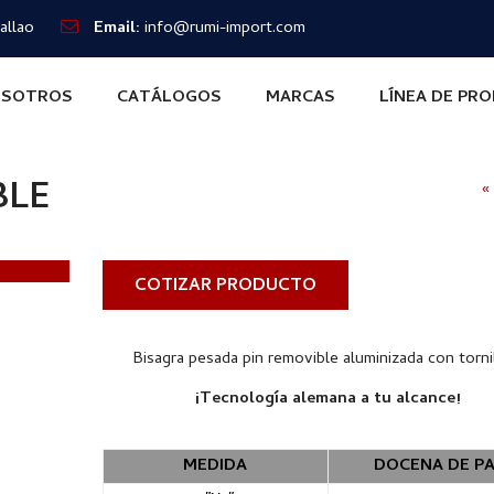
allao
Email:
info@rumi-import.com
SOTROS
CATÁLOGOS
MARCAS
LÍNEA DE PR
BLE
«
COTIZAR PRODUCTO
Bisagra pesada pin removible aluminizada con tornil
¡Tecnología alemana a tu alcance!
MEDIDA
DOCENA DE P