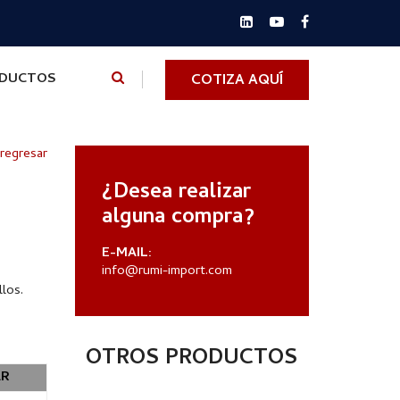
ODUCTOS
COTIZA AQUÍ
 regresar
¿Desea realizar
alguna compra?
E-MAIL:
info@rumi-import.com
los.
OTROS PRODUCTOS
AR