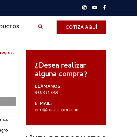
ODUCTOS
COTIZA AQUÍ
 regresar
¿Desea realizar
alguna compra?
LLÁMANOS:
963 914 039
E-MAIL:
info@rumi-import.com
a 44
egro