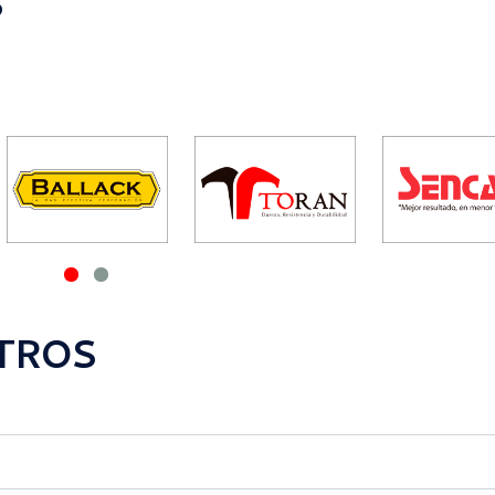
S
TROS