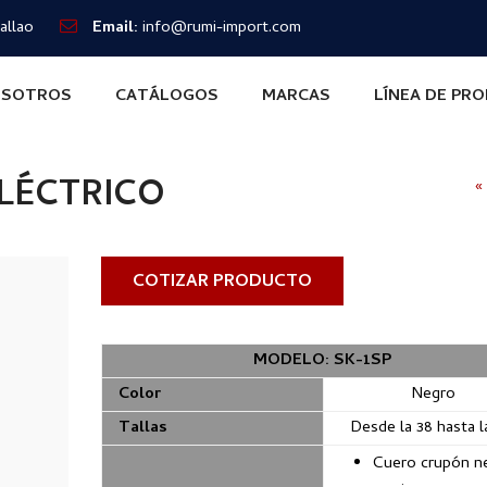
allao
Email:
info@rumi-import.com
SOTROS
CATÁLOGOS
MARCAS
LÍNEA DE PR
LÉCTRICO
«
COTIZAR PRODUCTO
MODELO: SK-1SP
Color
Negro
Tallas
Desde la 38 hasta l
Cuero crupón n