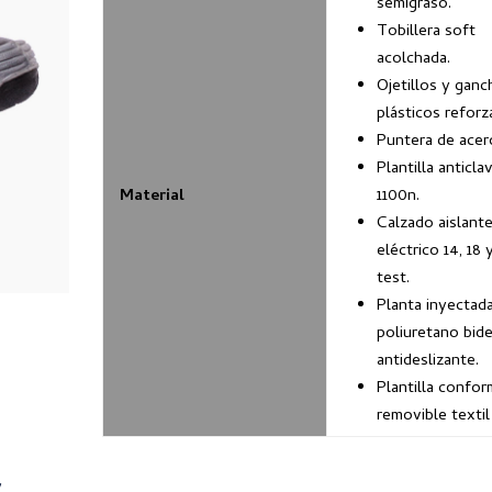
semigraso.
Tobillera soft
acolchada.
Ojetillos y gan
plásticos reforz
Puntera de acer
Plantilla anticla
Material
1100n.
Calzado aislant
eléctrico 14, 18
test.
Planta inyectad
poliuretano bid
antideslizante.
Plantilla confo
removible textil