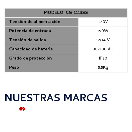
MODELO: CG-1115SS
Tensión de alimentación
230V
Potencia de entrada
190W
Tensión de salida
12/14 V
Capacidad de batería
30-300 AH
Grado de protección
IP20
Peso
5.5Kg
NUESTRAS MARCAS