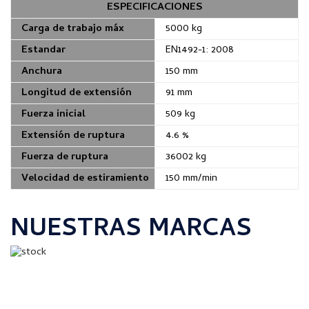
ESPECIFICACIONES
Carga de trabajo máx
5000 kg
Estandar
EN1492-1: 2008
Anchura
150 mm
Longitud de extensión
91 mm
Fuerza inicial
509 kg
Extensión de ruptura
4.6 %
Fuerza de ruptura
36002 kg
Velocidad de estiramiento
150 mm/min
NUESTRAS MARCAS