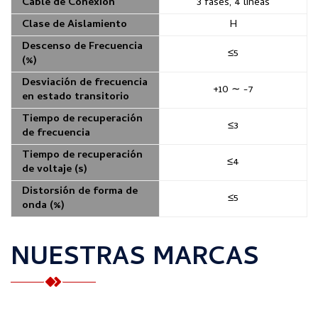
Cable de Conexión
3 fases, 4 líneas
Clase de Aislamiento
H
Descenso de Frecuencia
≤5
(%)
Desviación de frecuencia
+10 ∼ -7
en estado transitorio
Tiempo de recuperación
≤3
de frecuencia
Tiempo de recuperación
≤4
de voltaje (s)
Distorsión de forma de
≤5
onda (%)
NUESTRAS MARCAS