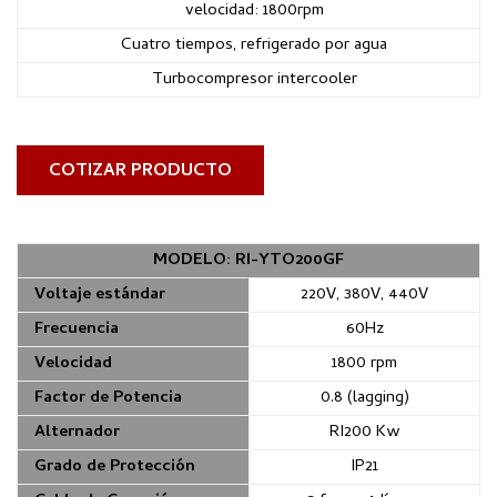
velocidad: 1800rpm
Cuatro tiempos, refrigerado por agua
Turbocompresor intercooler
COTIZAR PRODUCTO
MODELO: RI-YTO200GF
Voltaje estándar
220V, 380V, 440V
Frecuencia
60Hz
Velocidad
1800 rpm
Factor de Potencia
0.8 (lagging)
Alternador
RI200 Kw
Grado de Protección
IP21