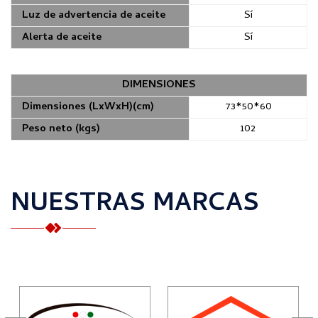
Luz de advertencia de aceite
Sí
Alerta de aceite
Sí
DIMENSIONES
Dimensiones (LxWxH)(cm)
73*50*60
Peso neto (kgs)
102
NUESTRAS MARCAS