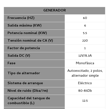
GENERADOR
Frecuencia (HZ)
60
Salida máxima (KW)
6
Potencia nominal (KW)
5.5
Tensión nominal de CA (V)
220
Factor de potencia
1
Salida DC (V)
12V/8.3A
Fase
Monofásica
Autoexcitado, 2 polos,
Tipo de alternador
alternador simple
Sistema de arranque
Eléctrico
Nivel de ruido (Dba/7m)
80-85Db
Capacidad del tanque de
12.5
combustible (L)