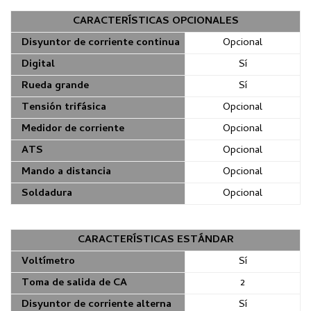
CARACTERÍSTICAS OPCIONALES
Disyuntor de corriente continua
Opcional
Digital
Sí
Rueda grande
Sí
Tensión trifásica
Opcional
Medidor de corriente
Opcional
ATS
Opcional
Mando a distancia
Opcional
Soldadura
Opcional
CARACTERÍSTICAS ESTÁNDAR
Voltímetro
Sí
Toma de salida de CA
2
Disyuntor de corriente alterna
Sí