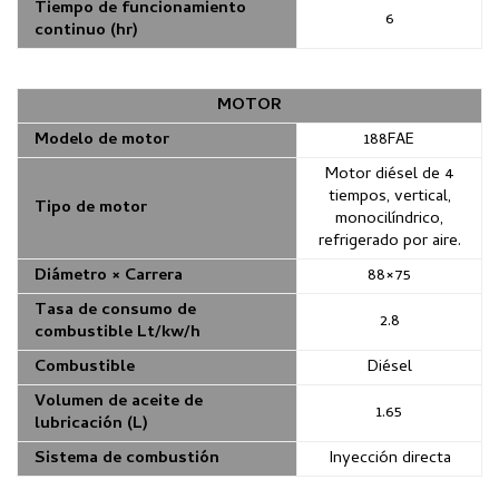
Tiempo de funcionamiento
6
continuo (hr)
MOTOR
Modelo de motor
188FAE
Motor diésel de 4
tiempos, vertical,
Tipo de motor
monocilíndrico,
refrigerado por aire.
Diámetro × Carrera
88×75
Tasa de consumo de
2.8
combustible Lt/kw/h
Combustible
Diésel
Volumen de aceite de
1.65
lubricación (L)
Sistema de combustión
Inyección directa