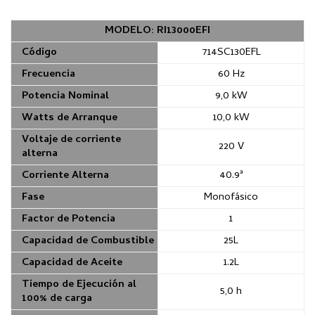
MODELO: RI13000EFI
Código
714SC130EFL
Frecuencia
60 Hz
Potencia Nominal
9,0 kW
Watts de Arranque
10,0 kW
Voltaje de corriente
220 V
alterna
Corriente Alterna
40.9ª
Fase
Monofásico
Factor de Potencia
1
Capacidad de Combustible
25L
Capacidad de Aceite
1.2L
Tiempo de Ejecución al
5,0 h
100% de carga