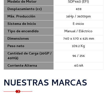
Modelo de Motor
SDP460 (EFI)
Desplazamiento (cc)
459
Máx. Producción
16Hp / 3600rpm
Sistema de Inicio
E-inicio
Tipo de encendido
Manual / Eléctrico
Dimensiones
740 x 570 x 625 mm
Peso neto
109.2 Kg
Cantidad de Carga (20GP /
96 / 256
40HQ)
Corriente Alterna
40.9A
NUESTRAS MARCAS