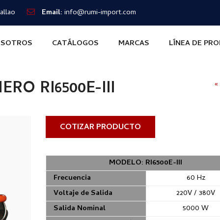
allao
Email:
info@rumi-import.com
SOTROS
CATÁLOGOS
MARCAS
LÍNEA DE PR
O RI6500E-III
«
COTIZAR PRODUCTO
MODELO: RI6500E-III
Frecuencia
60 Hz
Voltaje de Salida
220V / 380V
Salida Nominal
5000 W