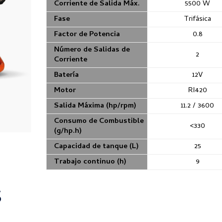
Corriente de Salida Máx.
5500 W
Fase
Trifásica
Factor de Potencia
0.8
Número de Salidas de
2
Corriente
Batería
12V
Motor
RI420
Salida Máxima (hp/rpm)
11.2 / 3600
Consumo de Combustible
<330
(g/hp.h)
Capacidad de tanque (L)
25
Trabajo continuo (h)
9
S