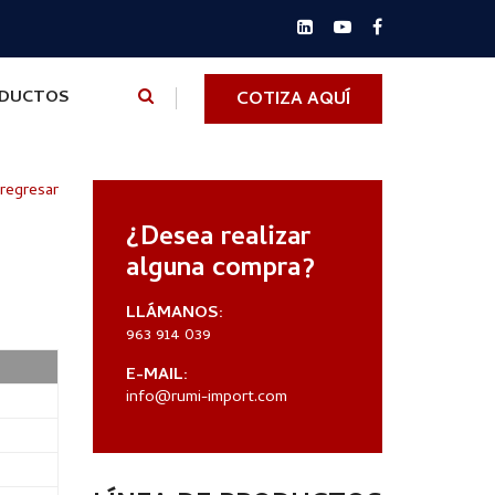
ODUCTOS
COTIZA AQUÍ
 regresar
¿Desea realizar
alguna compra?
LLÁMANOS:
963 914 039
E-MAIL:
info@rumi-import.com