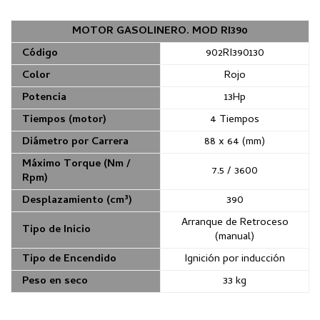
MOTOR GASOLINERO. MOD RI390
Código
902RI390130
Color
Rojo
Potencia
13Hp
Tiempos (motor)
4 Tiempos
Diámetro por Carrera
88 x 64 (mm)
Máximo Torque (Nm /
7.5 / 3600
Rpm)
Desplazamiento (cm³)
390
Arranque de Retroceso
Tipo de Inicio
(manual)
Tipo de Encendido
Ignición por inducción
Peso en seco
33 kg