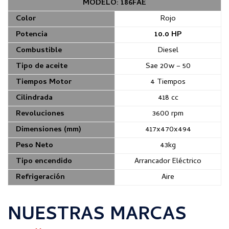
MODELO: 186FAE
Color
Rojo
Potencia
10.0 HP
Combustible
Diesel
Tipo de aceite
Sae 20w – 50
Tiempos Motor
4 Tiempos
Cilindrada
418 cc
Revoluciones
3600 rpm
Dimensiones (mm)
417x470x494
Peso Neto
43kg
Tipo encendido
Arrancador Eléctrico
Refrigeración
Aire
NUESTRAS MARCAS