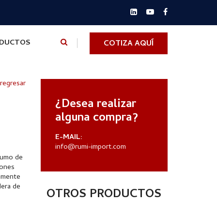
ODUCTOS
COTIZA AQUÍ
 regresar
¿Desea realizar
alguna compra?
E-MAIL:
info@rumi-import.com
sumo de
iones
amente
dera de
OTROS PRODUCTOS