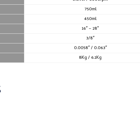
750ml
450ml
16″ – 28″
3/8″
0.0058″ / 0.063″
8Kg / 6.1Kg
S