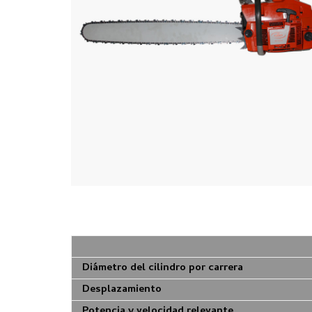
Diámetro del cilindro por carrera
Desplazamiento
Potencia y velocidad relevante