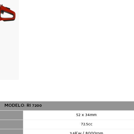
MODELO: RI 7200
52 x 34mm
72.5cc
3.6Kw / 8000rpm