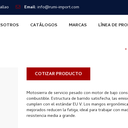
allao
Email:
info@rumi-import.com
SOTROS
CATÁLOGOS
MARCAS
LÍNEA DE PR
«
COTIZAR PRODUCTO
Motosierra de servicio pesado con motor de bajo con
combustible. Estructura de barrido satisfecha, las emis
cumplen con el estándar EU V. Los mangos ergonómic
mejorados reducen la fatiga, ideal para trabajar con ma
resistencia media a grande.