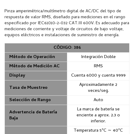
Pinza amperimétrica/multímetro digital de AC/DC del tipo de
respuesta de valor RMS, diseñado para mediciones en el rango
especificado por IEC61010-2-032 CAT.III 600V. Es adecuado para
mediciones de corriente y voltaje de circuitos de bajo voltaje,
equipos eléctricos e instalaciones de suministro de energía.
CÓDIGO: 386
Método de Operación
Integración Doble
Método de Medición AC
RMS
Display
Cuenta 6000 y cuenta 9999
Aproximadamente 2
Tasa de Muestreo
veces/seg.
Selección de Rango
Auto
La marca de batería se
Advertencia de Batería
enciente a aprox. 2.3 o
Baja
inferior.
Temperatura 5ºC ∼ 40ºC