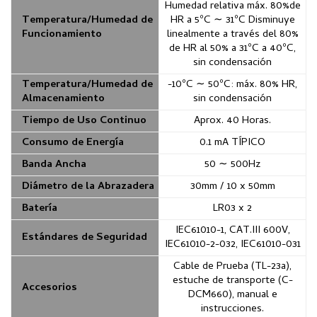
Humedad relativa máx. 80%de
Temperatura/Humedad de
HR a 5ºC ∼ 31ºC Disminuye
Funcionamiento
linealmente a través del 80%
de HR al 50% a 31ºC a 40ºC,
sin condensación
Temperatura/Humedad de
-10ºC ∼ 50ºC: máx. 80% HR,
Almacenamiento
sin condensación
Tiempo de Uso Continuo
Aprox. 40 Horas.
Consumo de Energía
0.1 mA TÍPICO
Banda Ancha
50 ∼ 500Hz
Diámetro de la Abrazadera
30mm / 10 x 50mm
Batería
LR03 x 2
IEC61010-1, CAT.III 600V,
Estándares de Seguridad
IEC61010-2-032, IEC61010-031
Cable de Prueba (TL-23a),
estuche de transporte (C-
Accesorios
DCM660), manual e
instrucciones.