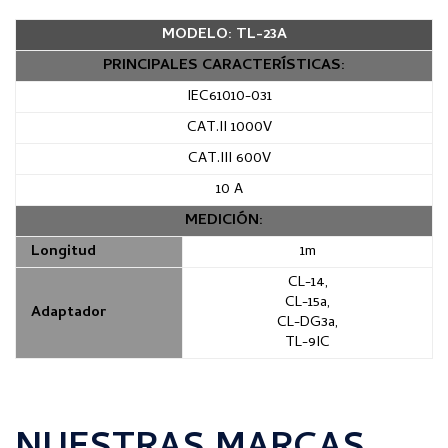
MODELO: TL-23A
PRINCIPALES CARACTERÍSTICAS:
IEC61010-031
CAT.II 1000V
CAT.III 600V
10 A
MEDICIÓN:
Longitud
1m
CL-14,
CL-15a,
Adaptador
CL-DG3a,
TL-9IC