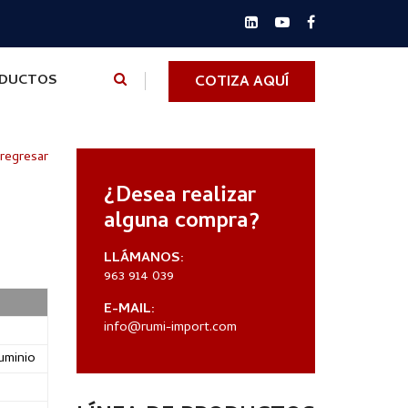
ODUCTOS
COTIZA AQUÍ
 regresar
¿Desea realizar
alguna compra?
LLÁMANOS:
963 914 039
E-MAIL:
info@rumi-import.com
uminio