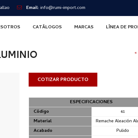
allao
Email:
info@rumi-import.com
SOTROS
CATÁLOGOS
MARCAS
LÍNEA DE PR
LUMINIO
«
COTIZAR PRODUCTO
ESPECIFICACIONES
Código
61
Material
Remache Aleación Al
Acabado
Pulido