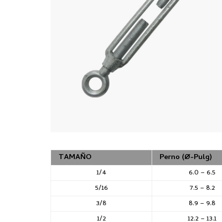
TAMAÑO
Perno (Ø-Pulg)
1/4
6.0 – 6.5
5/16
7.5 – 8.2
3/8
8.9 – 9.8
1/2
12.2 – 13.1