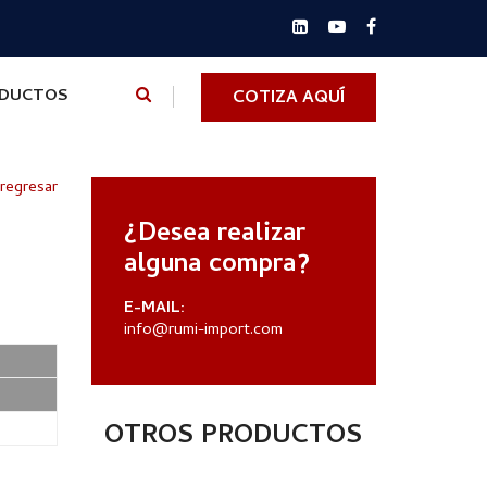
ODUCTOS
COTIZA AQUÍ
 regresar
¿Desea realizar
alguna compra?
E-MAIL:
info@rumi-import.com
OTROS PRODUCTOS