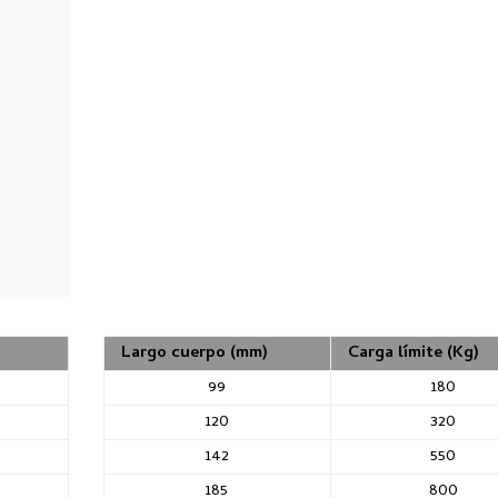
Largo cuerpo (mm)
Carga límite (Kg)
99
180
120
320
142
550
185
800