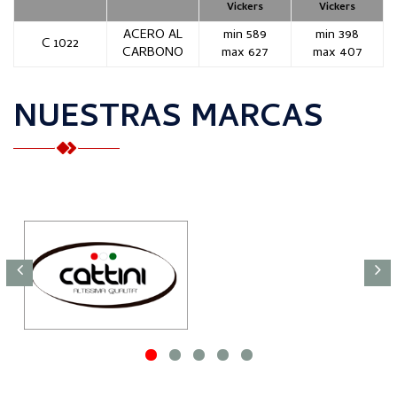
Vickers
Vickers
ACERO AL
min 589
min 398
C 1022
CARBONO
max 627
max 407
NUESTRAS MARCAS