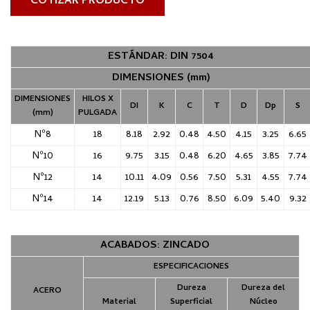
COTIZAR PRODUCTO
ESTÁNDAR: DIN 7504
DIMENSIONES (mm)
DIMENSIONES
HILOS X
DI
K
C
T
D
Dp
S
(mm)
PULGADA
Nº8
18
8.18
2.92
0.48
4.50
4.15
3.25
6.65
Nº10
16
9.75
3.15
0.48
6.20
4.65
3.85
7.74
Nº12
14
10.11
4.09
0.56
7.50
5.31
4.55
7.74
Nº14
14
12.19
5.13
0.76
8.50
6.09
5.40
9.32
ACABADOS: ZINCADO
ESPECIFICACIONES
Dureza
Dureza del
ACERO
Material
Superficial
Núcleo